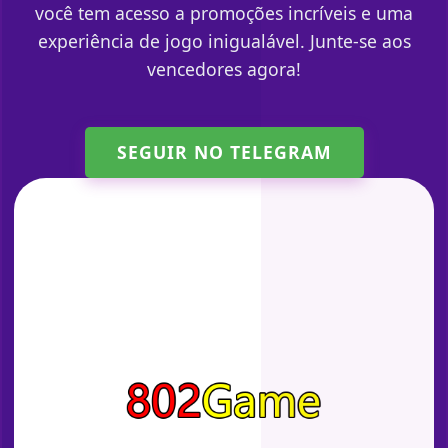
você tem acesso a promoções incríveis e uma
experiência de jogo inigualável. Junte-se aos
vencedores agora!
SEGUIR NO TELEGRAM