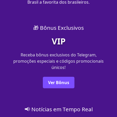
Brasil a favorita dos brasileiros.
🎁 Bônus Exclusivos
VIP
Receba bônus exclusivos do Telegram,
promoções especiais e códigos promocionais
únicos!
Ver Bônus
📢 Notícias em Tempo Real