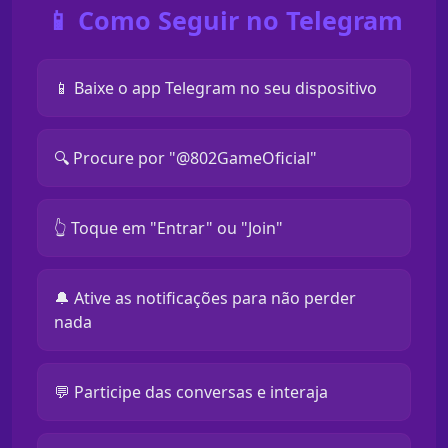
📱 Como Seguir no Telegram
📱 Baixe o app Telegram no seu dispositivo
🔍 Procure por "@802GameOficial"
👆 Toque em "Entrar" ou "Join"
🔔 Ative as notificações para não perder
nada
💬 Participe das conversas e interaja