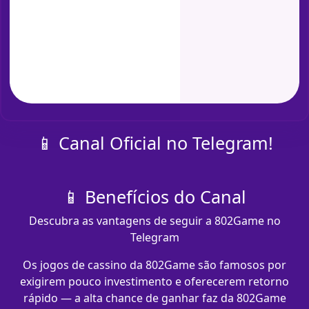
📱 Canal Oficial no Telegram!
📱 Benefícios do Canal
Descubra as vantagens de seguir a 802Game no
Telegram
Os jogos de cassino da 802Game são famosos por
exigirem pouco investimento e oferecerem retorno
rápido — a alta chance de ganhar faz da 802Game