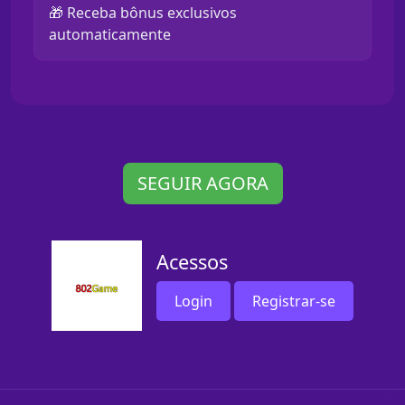
🎁 Receba bônus exclusivos
automaticamente
SEGUIR AGORA
Acessos
Login
Registrar-se