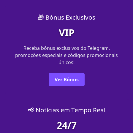
🎁 Bônus Exclusivos
VIP
Receba bônus exclusivos do Telegram,
promoções especiais e códigos promocionais
únicos!
Ver Bônus
📢 Notícias em Tempo Real
24/7