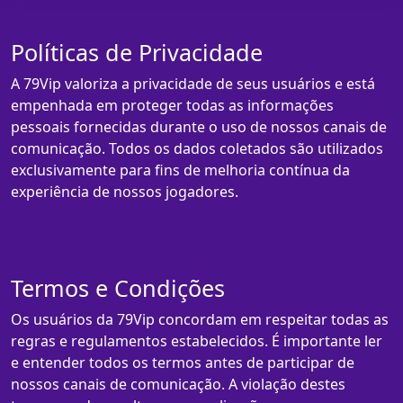
Políticas de Privacidade
A 79Vip valoriza a privacidade de seus usuários e está
empenhada em proteger todas as informações
pessoais fornecidas durante o uso de nossos canais de
comunicação. Todos os dados coletados são utilizados
exclusivamente para fins de melhoria contínua da
experiência de nossos jogadores.
Termos e Condições
Os usuários da 79Vip concordam em respeitar todas as
regras e regulamentos estabelecidos. É importante ler
e entender todos os termos antes de participar de
nossos canais de comunicação. A violação destes