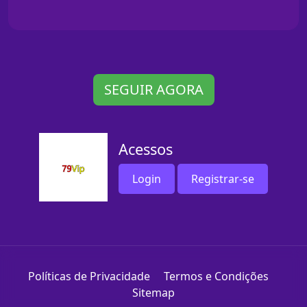
SEGUIR AGORA
Acessos
Login
Registrar-se
Políticas de Privacidade
Termos e Condições
Sitemap