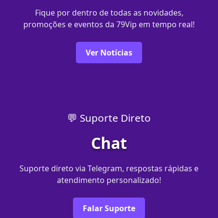
Fique por dentro de todas as novidades,
promoções e eventos da 79Vip em tempo real!
Ver Notícias
💬 Suporte Direto
Chat
Suporte direto via Telegram, respostas rápidas e
atendimento personalizado!
Falar Suporte