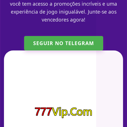
você tem acesso a promoções incríveis e uma
experiência de jogo inigualável. Junte-se aos
vencedores agora!
SEGUIR NO TELEGRAM