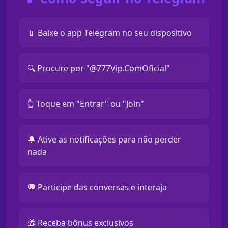
📱 Baixe o app Telegram no seu dispositivo
🔍 Procure por "@777Vip.ComOficial"
👆 Toque em "Entrar" ou "Join"
🔔 Ative as notificações para não perder
nada
💬 Participe das conversas e interaja
🎁 Receba bônus exclusivos