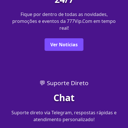
Fique por dentro de todas as novidades,
promoções e eventos da 777Vip.Com em tempo
real!
Ver Notícias
💬 Suporte Direto
Chat
Suporte direto via Telegram, respostas rápidas e
atendimento personalizado!