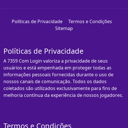
Políticas de Privacidade
Termos e Condições
Sitemap
Políticas de Privacidade
A 7359 Com Login valoriza a privacidade de seus
usuários e está empenhada em proteger todas as
informações pessoais fornecidas durante o uso de
nossos canais de comunicação. Todos os dados
coletados são utilizados exclusivamente para fins de
melhoria contínua da experiência de nossos jogadores.
Termos e Condições