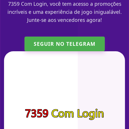
7359 Com Login, você tem acesso a promoções
incríveis e uma experiência de jogo inigualável.
Junte-se aos vencedores agora!
SEGUIR NO TELEGRAM