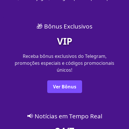
🎁 Bônus Exclusivos
VIP
Receba bônus exclusivos do Telegram,
promoções especiais e códigos promocionais
únicos!
Ver Bônus
📢 Notícias em Tempo Real