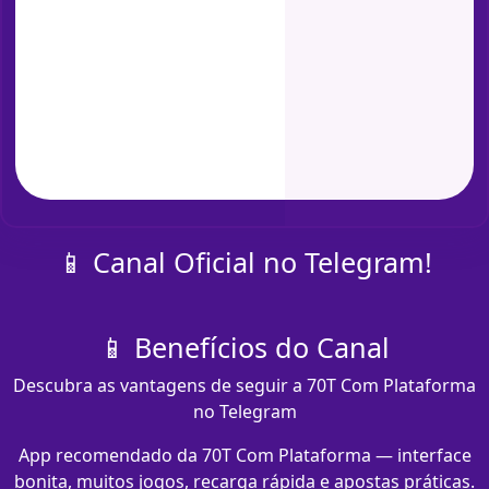
📱 Canal Oficial no Telegram!
📱 Benefícios do Canal
Descubra as vantagens de seguir a 70T Com Plataforma
no Telegram
App recomendado da 70T Com Plataforma — interface
bonita, muitos jogos, recarga rápida e apostas práticas.