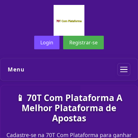
Login
Registrar-se
Menu
📱 70T Com Plataforma A
Melhor Plataforma de
Apostas
Cadastre-se na 70T Com Plataforma para ganhar