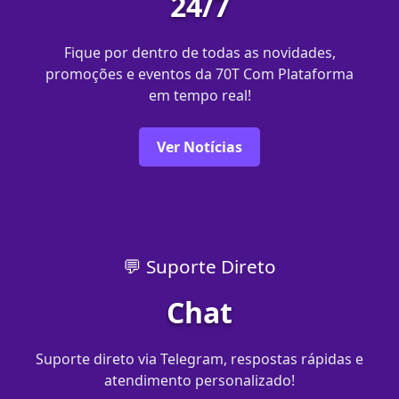
24/7
Fique por dentro de todas as novidades,
promoções e eventos da 70T Com Plataforma
em tempo real!
Ver Notícias
💬 Suporte Direto
Chat
Suporte direto via Telegram, respostas rápidas e
atendimento personalizado!