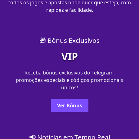
todos os jogos e apostas onde quer que esteja, com
rapidez e facilidade.
🎁 Bônus Exclusivos
VIP
Receba bônus exclusivos do Telegram,
promoções especiais e códigos promocionais
únicos!
Ver Bônus
📢 Notícias em Tempo Real