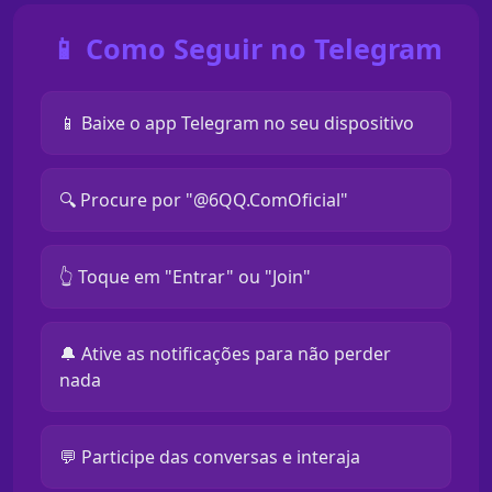
📱 Como Seguir no Telegram
📱 Baixe o app Telegram no seu dispositivo
🔍 Procure por "@6QQ.ComOficial"
👆 Toque em "Entrar" ou "Join"
🔔 Ative as notificações para não perder
nada
💬 Participe das conversas e interaja