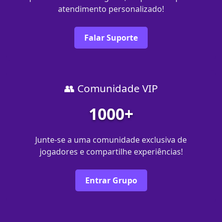
atendimento personalizado!
Falar Suporte
👥 Comunidade VIP
1000+
Junte-se a uma comunidade exclusiva de
jogadores e compartilhe experiências!
Entrar Grupo