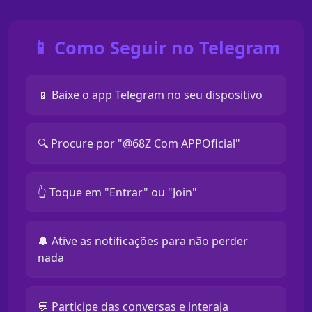
📱 Como Seguir no Telegram
📱 Baixe o app Telegram no seu dispositivo
🔍 Procure por "@68Z Com APPOficial"
👆 Toque em "Entrar" ou "Join"
🔔 Ative as notificações para não perder
nada
💬 Participe das conversas e interaja