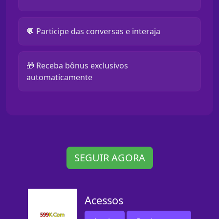
💬 Participe das conversas e interaja
🎁 Receba bônus exclusivos
automaticamente
SEGUIR AGORA
Acessos