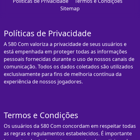
Políticas de Privacidade
Termos e Condições
Sitemap
Políticas de Privacidade
A 580 Com valoriza a privacidade de seus usuários e
está empenhada em proteger todas as informações
pessoais fornecidas durante o uso de nossos canais de
comunicação. Todos os dados coletados são utilizados
exclusivamente para fins de melhoria contínua da
experiência de nossos jogadores.
Termos e Condições
Os usuários da 580 Com concordam em respeitar todas
as regras e regulamentos estabelecidos. É importante