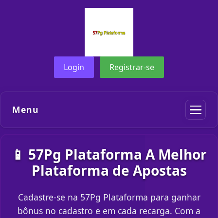
Login
Registrar-se
Menu
📱 57Pg Plataforma A Melhor
Plataforma de Apostas
Cadastre-se na 57Pg Plataforma para ganhar
bônus no cadastro e em cada recarga. Com a