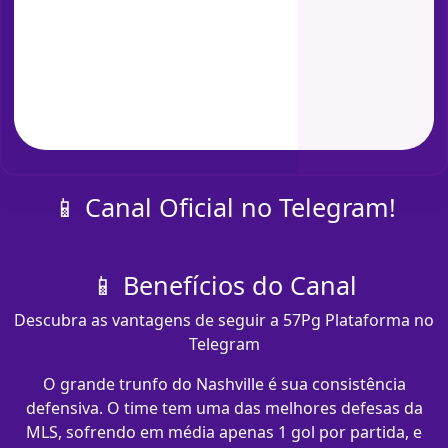
📱 Canal Oficial no Telegram!
📱 Benefícios do Canal
Descubra as vantagens de seguir a 57Pg Plataforma no
Telegram
O grande trunfo do Nashville é sua consistência
defensiva. O time tem uma das melhores defesas da
MLS, sofrendo em média apenas 1 gol por partida, e