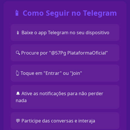
📱 Como Seguir no Telegram
📱 Baixe o app Telegram no seu dispositivo
🔍 Procure por "@57Pg PlataformaOficial"
👆 Toque em "Entrar" ou "Join"
🔔 Ative as notificações para não perder
nada
💬 Participe das conversas e interaja