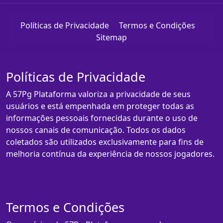
Políticas de Privacidade
Termos e Condições
Sitemap
Políticas de Privacidade
A 57Pg Plataforma valoriza a privacidade de seus
usuários e está empenhada em proteger todas as
informações pessoais fornecidas durante o uso de
nossos canais de comunicação. Todos os dados
coletados são utilizados exclusivamente para fins de
melhoria contínua da experiência de nossos jogadores.
Termos e Condições