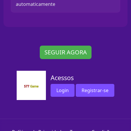
automaticamente
SEGUIR AGORA
Acessos
Login
Registrar-se