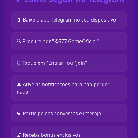
📱 Baixe o app Telegram no seu dispositivo
🔍 Procure por "@577 GameOficial"
👆 Toque em "Entrar" ou "Join"
🔔 Ative as notificações para não perder
nada
💬 Participe das conversas e interaja
🎁 Receba bônus exclusivos