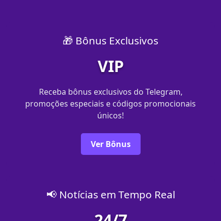
🎁 Bônus Exclusivos
VIP
Receba bônus exclusivos do Telegram,
promoções especiais e códigos promocionais
únicos!
Ver Bônus
📢 Notícias em Tempo Real
24/7