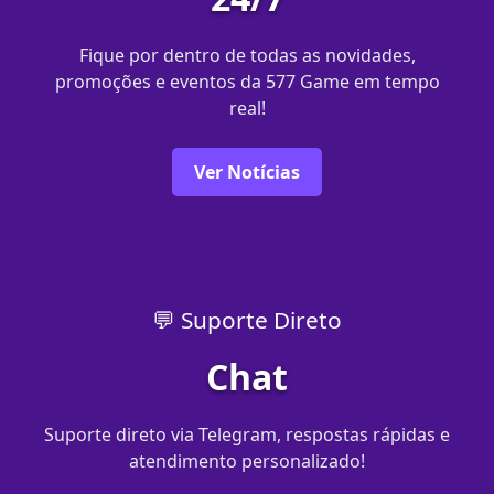
Fique por dentro de todas as novidades,
promoções e eventos da 577 Game em tempo
real!
Ver Notícias
💬 Suporte Direto
Chat
Suporte direto via Telegram, respostas rápidas e
atendimento personalizado!