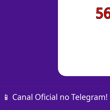
📱 Canal Oficial no Telegram!