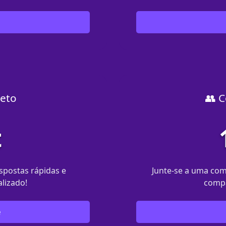
reto
👥 
t
espostas rápidas e
Junte-se a uma com
lizado!
compa
e