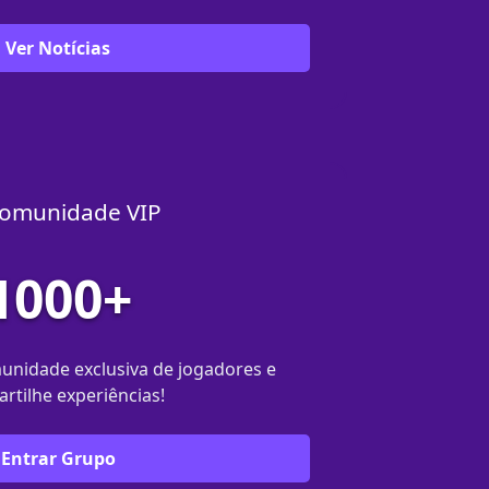
Ver Notícias
Comunidade VIP
1000+
unidade exclusiva de jogadores e
rtilhe experiências!
Entrar Grupo