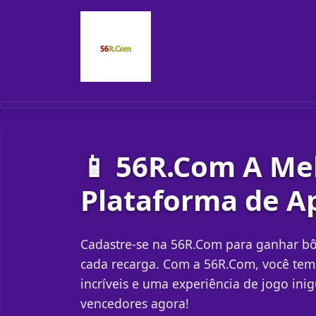
📱 56R.Com A Me
Plataforma de A
Cadastre-se na 56R.Com para ganhar b
cada recarga. Com a 56R.Com, você te
incríveis e uma experiência de jogo inig
vencedores agora!