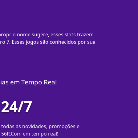
 próprio nome sugere, esses slots trazem
ero 7. Esses jogos são conhecidos por sua
cias em Tempo Real
24/7
e todas as novidades, promoções e
 56R.Com em tempo real!