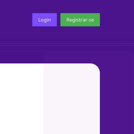
Login
Registrar-se