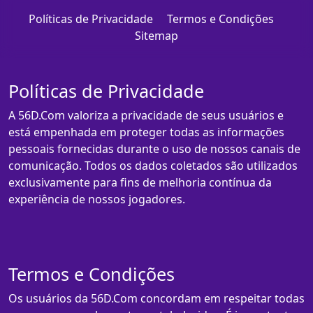
Políticas de Privacidade
Termos e Condições
Sitemap
Políticas de Privacidade
A 56D.Com valoriza a privacidade de seus usuários e
está empenhada em proteger todas as informações
pessoais fornecidas durante o uso de nossos canais de
comunicação. Todos os dados coletados são utilizados
exclusivamente para fins de melhoria contínua da
experiência de nossos jogadores.
Termos e Condições
Os usuários da 56D.Com concordam em respeitar todas