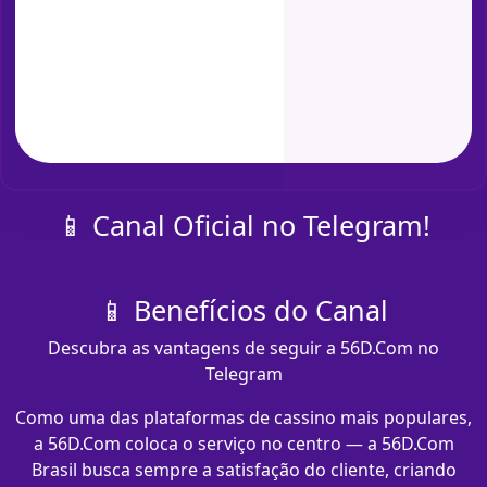
📱 Canal Oficial no Telegram!
📱 Benefícios do Canal
Descubra as vantagens de seguir a 56D.Com no
Telegram
Como uma das plataformas de cassino mais populares,
a 56D.Com coloca o serviço no centro — a 56D.Com
Brasil busca sempre a satisfação do cliente, criando