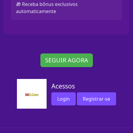
🎁 Receba bônus exclusivos
automaticamente
SEGUIR AGORA
Acessos
Login
Registrar-se