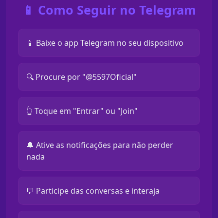
📱 Como Seguir no Telegram
📱 Baixe o app Telegram no seu dispositivo
🔍 Procure por "@5597Oficial"
👆 Toque em "Entrar" ou "Join"
🔔 Ative as notificações para não perder
nada
💬 Participe das conversas e interaja