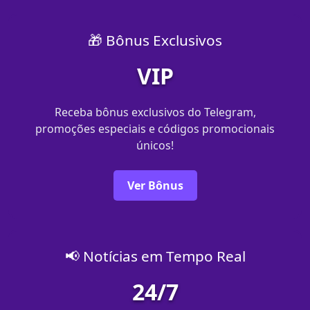
🎁 Bônus Exclusivos
VIP
Receba bônus exclusivos do Telegram,
promoções especiais e códigos promocionais
únicos!
Ver Bônus
📢 Notícias em Tempo Real
24/7