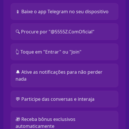
📱 Baixe o app Telegram no seu dispositivo
🔍 Procure por "@5555Z.ComOficial"
👆 Toque em "Entrar" ou "Join"
🔔 Ative as notificações para não perder
nada
💬 Participe das conversas e interaja
🎁 Receba bônus exclusivos
automaticamente