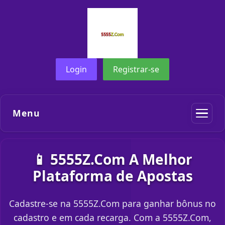
Login
Registrar-se
Menu
📱 5555Z.Com A Melhor
Plataforma de Apostas
Cadastre-se na 5555Z.Com para ganhar bônus no
cadastro e em cada recarga. Com a 5555Z.Com,