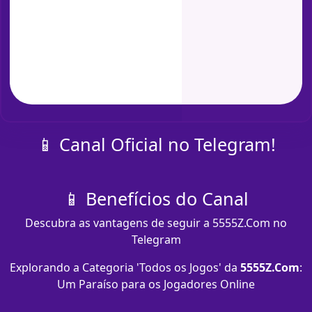
📱 Canal Oficial no Telegram!
📱 Benefícios do Canal
Descubra as vantagens de seguir a 5555Z.Com no
Telegram
Explorando a Categoria 'Todos os Jogos' da
5555Z.Com
:
Um Paraíso para os Jogadores Online