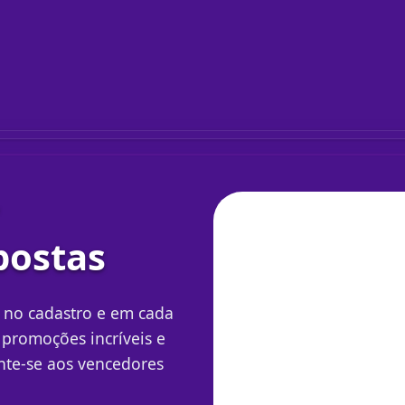
postas
 no cadastro e em cada
 promoções incríveis e
unte-se aos vencedores