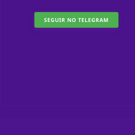
SEGUIR NO TELEGRAM