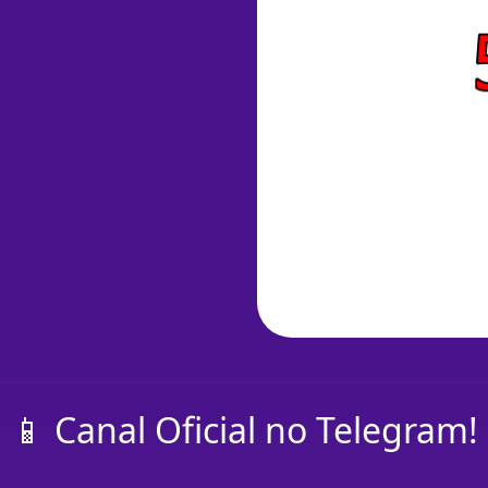
📱 Canal Oficial no Telegram!