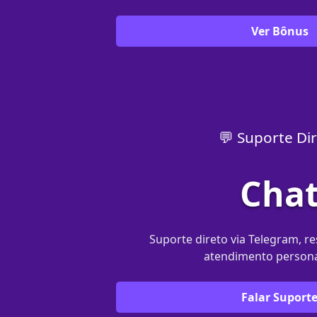
Ver Bônus
💬 Suporte Di
Cha
Suporte direto via Telegram, r
atendimento persona
Falar Suport