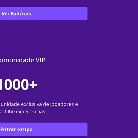
Ver Notícias
Comunidade VIP
1000+
unidade exclusiva de jogadores e
rtilhe experiências!
Entrar Grupo