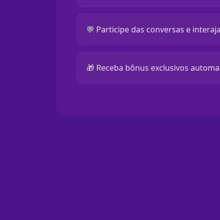
💬 Participe das conversas e interaj
🎁 Receba bônus exclusivos autom