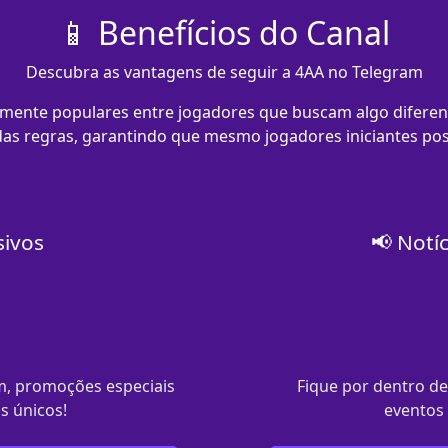
📱 Benefícios do Canal
Descubra as vantagens de seguir a 4AA no Telegram
mente populares entre jogadores que buscam algo diferente
 das regras, garantindo que mesmo jogadores iniciantes po
sivos
📢 Notí
m, promoções especiais
Fique por dentro d
s únicos!
eventos