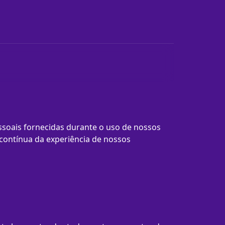
ssoais fornecidas durante o uso de nossos
 contínua da experiência de nossos