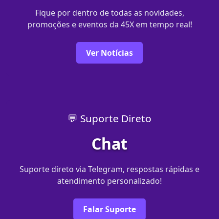
Fique por dentro de todas as novidades,
promoções e eventos da 45X em tempo real!
Ver Notícias
💬 Suporte Direto
Chat
Suporte direto via Telegram, respostas rápidas e
atendimento personalizado!
Falar Suporte