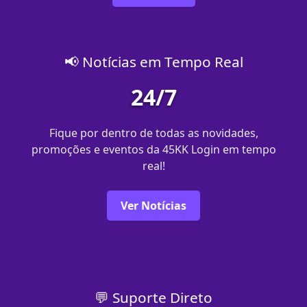
📢 Notícias em Tempo Real
24/7
Fique por dentro de todas as novidades,
promoções e eventos da 45KK Login em tempo
real!
Ver Notícias
💬 Suporte Direto