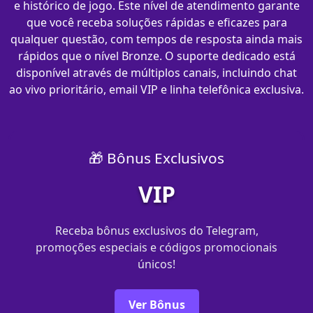
e histórico de jogo. Este nível de atendimento garante
que você receba soluções rápidas e eficazes para
qualquer questão, com tempos de resposta ainda mais
rápidos que o nível Bronze. O suporte dedicado está
disponível através de múltiplos canais, incluindo chat
ao vivo prioritário, email VIP e linha telefônica exclusiva.
🎁 Bônus Exclusivos
VIP
Receba bônus exclusivos do Telegram,
promoções especiais e códigos promocionais
únicos!
Ver Bônus