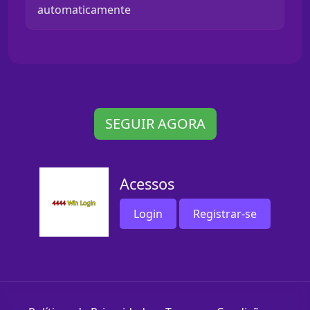
automaticamente
SEGUIR AGORA
Acessos
Login
Registrar-se