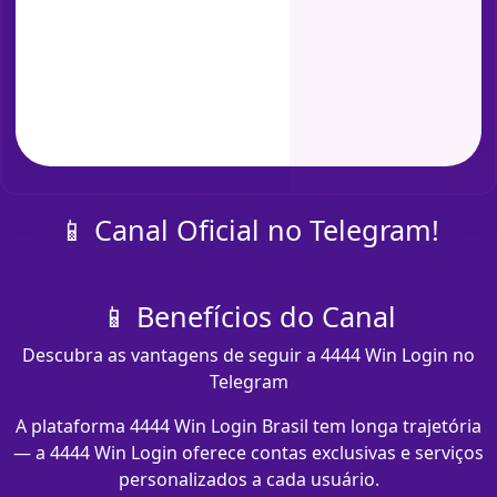
📱 Canal Oficial no Telegram!
📱 Benefícios do Canal
Descubra as vantagens de seguir a 4444 Win Login no
Telegram
A plataforma 4444 Win Login Brasil tem longa trajetória
— a 4444 Win Login oferece contas exclusivas e serviços
personalizados a cada usuário.