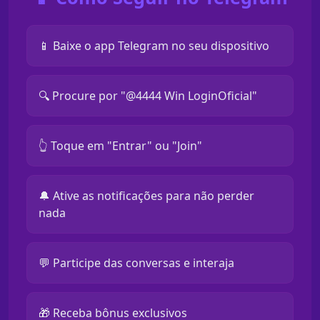
📱 Baixe o app Telegram no seu dispositivo
🔍 Procure por "@4444 Win LoginOficial"
👆 Toque em "Entrar" ou "Join"
🔔 Ative as notificações para não perder
nada
💬 Participe das conversas e interaja
🎁 Receba bônus exclusivos