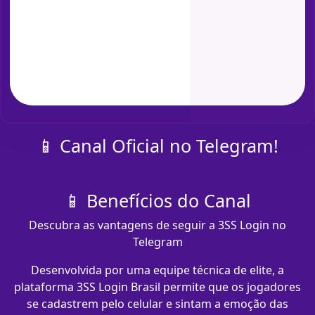
📱 Canal Oficial no Telegram!
📱 Benefícios do Canal
Descubra as vantagens de seguir a 3SS Login no
Telegram
Desenvolvida por uma equipe técnica de elite, a
plataforma 3SS Login Brasil permite que os jogadores
se cadastrem pelo celular e sintam a emoção das