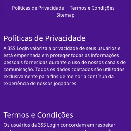
Políticas de Privacidade
Termos e Condições
Sitemap
Políticas de Privacidade
A 3SS Login valoriza a privacidade de seus usuários e
está empenhada em proteger todas as informações
pessoais fornecidas durante o uso de nossos canais de
comunicação. Todos os dados coletados são utilizados
exclusivamente para fins de melhoria contínua da
experiência de nossos jogadores.
Termos e Condições
Os usuários da 3SS Login concordam em respeitar