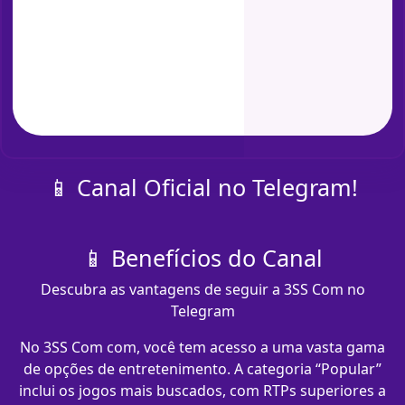
📱 Canal Oficial no Telegram!
📱 Benefícios do Canal
Descubra as vantagens de seguir a 3SS Com no
Telegram
No 3SS Com com​, você tem acesso a uma vasta gama
de opções de entretenimento. A categoria “Popular”
inclui os jogos mais buscados, com RTPs superiores a