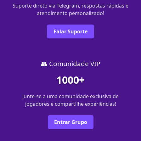
Suporte direto via Telegram, respostas rápidas e
atendimento personalizado!
Falar Suporte
👥 Comunidade VIP
1000+
Junte-se a uma comunidade exclusiva de
jogadores e compartilhe experiências!
Entrar Grupo