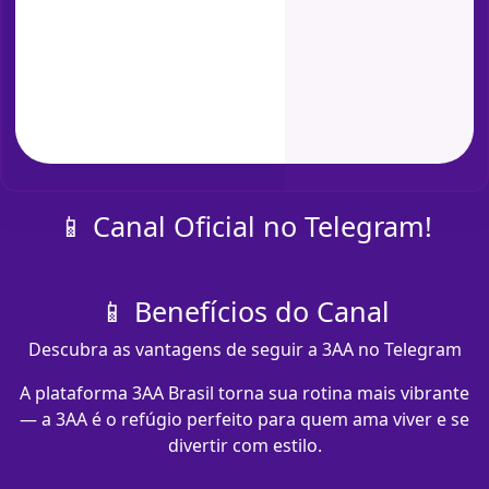
📱 Canal Oficial no Telegram!
📱 Benefícios do Canal
Descubra as vantagens de seguir a 3AA no Telegram
A plataforma 3AA Brasil torna sua rotina mais vibrante
— a 3AA é o refúgio perfeito para quem ama viver e se
divertir com estilo.