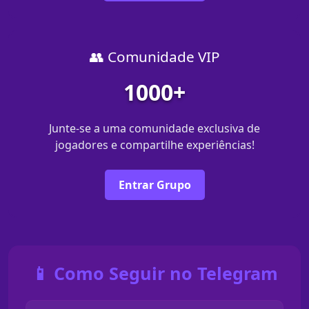
👥 Comunidade VIP
1000+
Junte-se a uma comunidade exclusiva de
jogadores e compartilhe experiências!
Entrar Grupo
📱 Como Seguir no Telegram