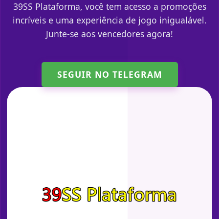
39SS Plataforma, você tem acesso a promoções
incríveis e uma experiência de jogo inigualável.
Junte-se aos vencedores agora!
SEGUIR NO TELEGRAM