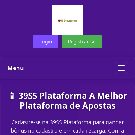
Login
Registrar-se
Menu
📱 39SS Plataforma A Melhor
Plataforma de Apostas
Cadastre-se na 39SS Plataforma para ganhar
bônus no cadastro e em cada recarga. Com a