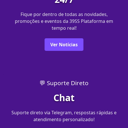
Fique por dentro de todas as novidades,
promoções e eventos da 39SS Plataforma em
tempo real!
Ver Notícias
💬 Suporte Direto
Chat
Suporte direto via Telegram, respostas rápidas e
atendimento personalizado!