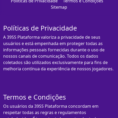
Políticas de Privacidade
Termos e Condições
Sitemap
Políticas de Privacidade
A 39SS Plataforma valoriza a privacidade de seus
usuários e está empenhada em proteger todas as
informações pessoais fornecidas durante o uso de
nossos canais de comunicação. Todos os dados
coletados são utilizados exclusivamente para fins de
melhoria contínua da experiência de nossos jogadores.
Termos e Condições
Os usuários da 39SS Plataforma concordam em
respeitar todas as regras e regulamentos