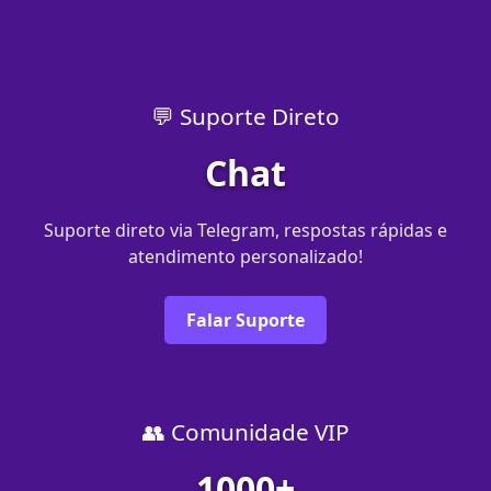
💬 Suporte Direto
Chat
Suporte direto via Telegram, respostas rápidas e
atendimento personalizado!
Falar Suporte
👥 Comunidade VIP
1000+