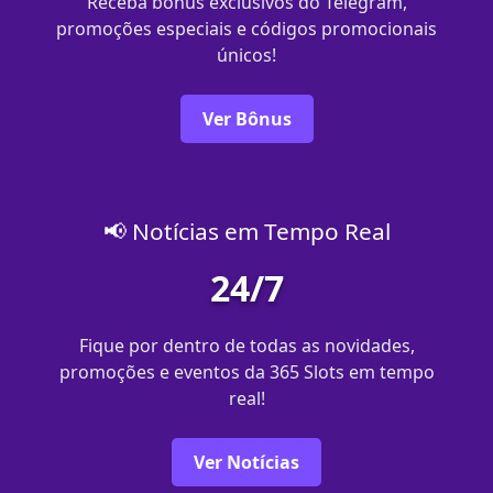
Receba bônus exclusivos do Telegram,
promoções especiais e códigos promocionais
únicos!
Ver Bônus
📢 Notícias em Tempo Real
24/7
Fique por dentro de todas as novidades,
promoções e eventos da 365 Slots em tempo
real!
Ver Notícias