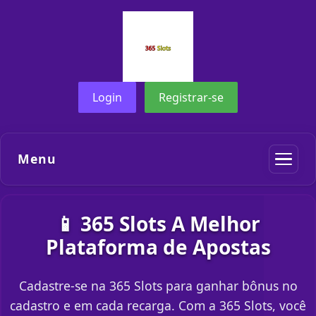
Login
Registrar-se
Menu
📱 365 Slots A Melhor
Plataforma de Apostas
Cadastre-se na 365 Slots para ganhar bônus no
cadastro e em cada recarga. Com a 365 Slots, você