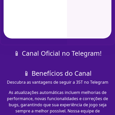
📱 Canal Oficial no Telegram!
📱 Benefícios do Canal
Descubra as vantagens de seguir a 35T no Telegram
As atualizações automáticas incluem melhorias de
performance, novas funcionalidades e correções de
bugs, garantindo que sua experiência de jogo seja
sempre a melhor possível. Nossa equipe de