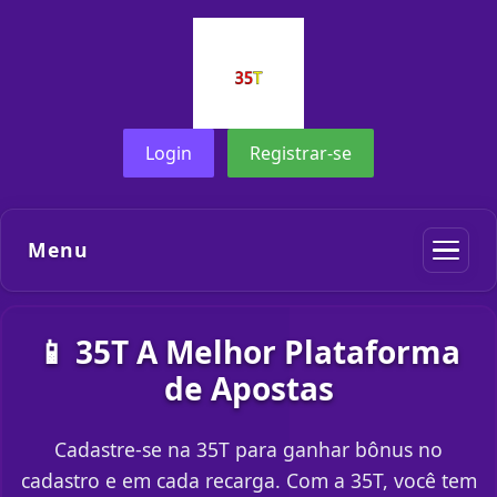
Login
Registrar-se
Menu
📱 35T A Melhor Plataforma
de Apostas
Cadastre-se na 35T para ganhar bônus no
cadastro e em cada recarga. Com a 35T, você tem