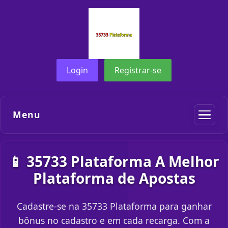
Login
Registrar-se
Menu
📱 35733 Plataforma A Melhor
Plataforma de Apostas
Cadastre-se na 35733 Plataforma para ganhar
bônus no cadastro e em cada recarga. Com a