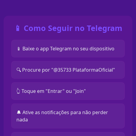
📱 Como Seguir no Telegram
📱 Baixe o app Telegram no seu dispositivo
🔍 Procure por "@35733 PlataformaOficial"
👆 Toque em "Entrar" ou "Join"
🔔 Ative as notificações para não perder
nada