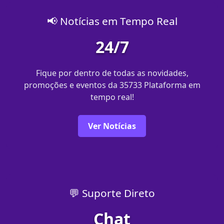
📢 Notícias em Tempo Real
24/7
Fique por dentro de todas as novidades,
promoções e eventos da 35733 Plataforma em
tempo real!
Ver Notícias
💬 Suporte Direto
Chat