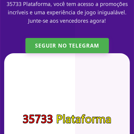
35733 Plataforma, você tem acesso a promoções
incríveis e uma experiência de jogo inigualável.
Junte-se aos vencedores agora!
SEGUIR NO TELEGRAM