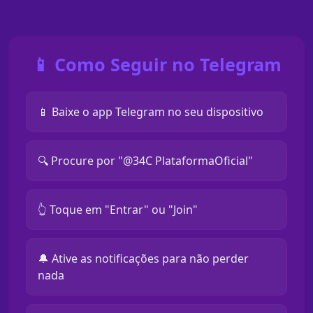
📱 Como Seguir no Telegram
📱 Baixe o app Telegram no seu dispositivo
🔍 Procure por "@34C PlataformaOficial"
👆 Toque em "Entrar" ou "Join"
🔔 Ative as notificações para não perder
nada