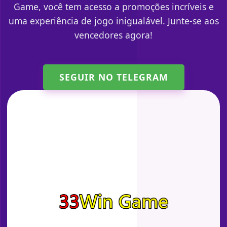
Game, você tem acesso a promoções incríveis e
uma experiência de jogo inigualável. Junte-se aos
vencedores agora!
SEGUIR NO TELEGRAM