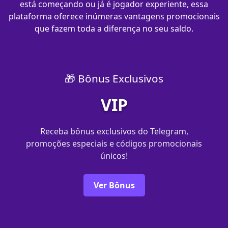
está começando ou já é jogador experiente, essa
plataforma oferece inúmeras vantagens promocionais
que fazem toda a diferença no seu saldo.
🎁 Bônus Exclusivos
VIP
Receba bônus exclusivos do Telegram,
promoções especiais e códigos promocionais
únicos!
Ver Bônus