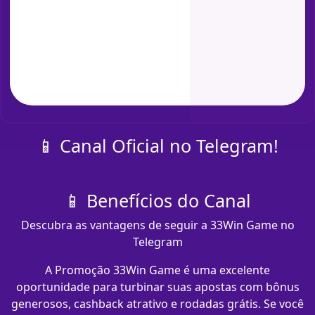
📱 Canal Oficial no Telegram!
📱 Benefícios do Canal
Descubra as vantagens de seguir a 33Win Game no
Telegram
A Promoção 33Win Game é uma excelente
oportunidade para turbinar suas apostas com bônus
generosos, cashback atrativo e rodadas grátis. Se você