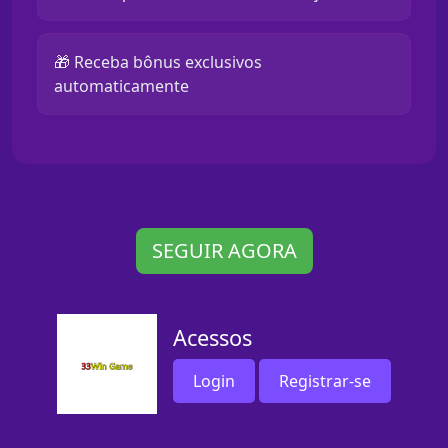
🎁 Receba bônus exclusivos
automaticamente
SEGUIR AGORA
Acessos
Login
Registrar-se