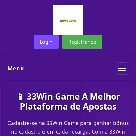
Login
Registrar-se
Menu
📱 33Win Game A Melhor
Plataforma de Apostas
Cadastre-se na 33Win Game para ganhar bônus
no cadastro e em cada recarga. Com a 33Win