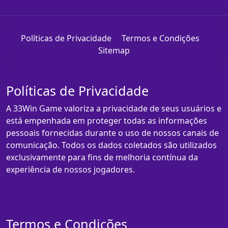
Políticas de Privacidade
Termos e Condições
Sitemap
Políticas de Privacidade
A 33Win Game valoriza a privacidade de seus usuários e
está empenhada em proteger todas as informações
pessoais fornecidas durante o uso de nossos canais de
comunicação. Todos os dados coletados são utilizados
exclusivamente para fins de melhoria contínua da
experiência de nossos jogadores.
Termos e Condições