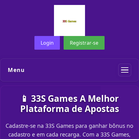
Login
Registrar-se
Menu
📱 33S Games A Melhor
Plataforma de Apostas
Cadastre-se na 33S Games para ganhar bônus no
cadastro e em cada recarga. Com a 33S Games,