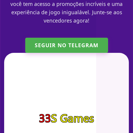
você tem acesso a promoções incríveis e uma
experiência de jogo inigualável. Junte-se aos
vencedores agora!
SEGUIR NO TELEGRAM