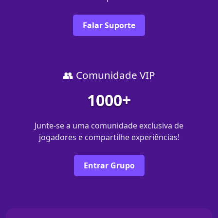
Falar Suporte
👥 Comunidade VIP
1000+
Junte-se a uma comunidade exclusiva de
jogadores e compartilhe experiências!
Entrar Grupo