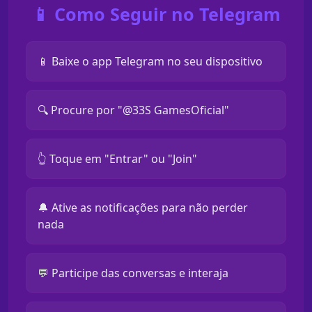
📱 Como Seguir no Telegram
📱 Baixe o app Telegram no seu dispositivo
🔍 Procure por "@33S GamesOficial"
👆 Toque em "Entrar" ou "Join"
🔔 Ative as notificações para não perder
nada
💬 Participe das conversas e interaja