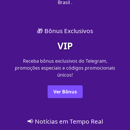
Brasil .
🎁 Bônus Exclusivos
VIP
Receba bônus exclusivos do Telegram,
promoções especiais e códigos promocionais
únicos!
Ver Bônus
📢 Notícias em Tempo Real