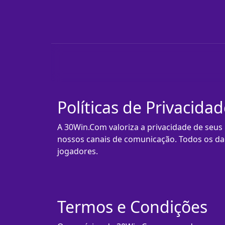
Políticas de Privacida
A 30Win.Com valoriza a privacidade de seu
nossos canais de comunicação. Todos os dad
jogadores.
Termos e Condições