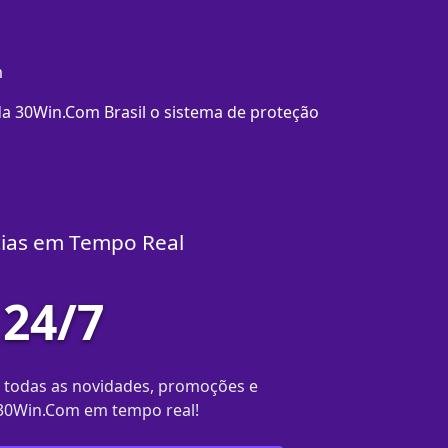
m
 da 30Win.Com Brasil o sistema de proteção
cias em Tempo Real
24/7
e todas as novidades, promoções e
30Win.Com em tempo real!