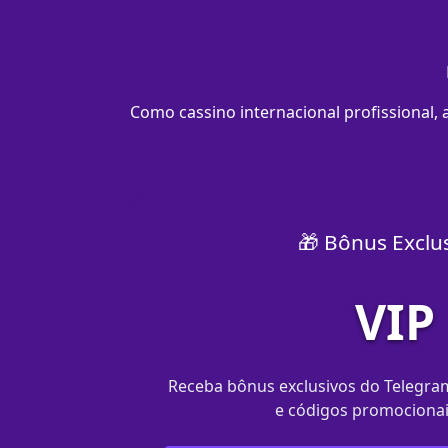
Como cassino internacional profissional, 
🎁 Bônus Exclu
VIP
Receba bônus exclusivos do Telegra
e códigos promocionai