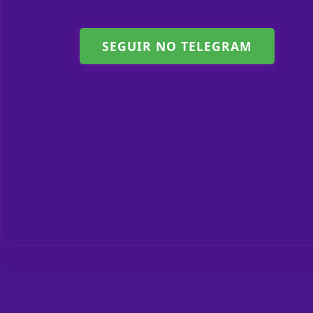
SEGUIR NO TELEGRAM