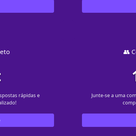
reto
👥 
t
espostas rápidas e
Junte-se a uma com
lizado!
compa
e