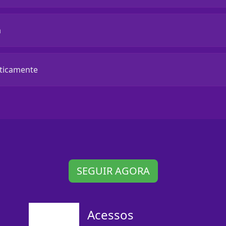
a
aticamente
SEGUIR AGORA
Acessos