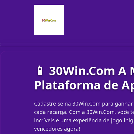
📱 30Win.Com A 
Plataforma de A
Cadastre-se na 30Win.Com para ganhar
cada recarga. Com a 30Win.Com, você 
incríveis e uma experiência de jogo inig
vencedores agora!