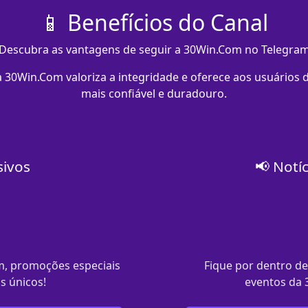
📱 Benefícios do Canal
Descubra as vantagens de seguir a 30Win.Com no Telegra
a 30Win.Com valoriza a integridade e oferece aos usuários
mais confiável e duradouro.
sivos
📢 Notí
m, promoções especiais
Fique por dentro d
s únicos!
eventos da 