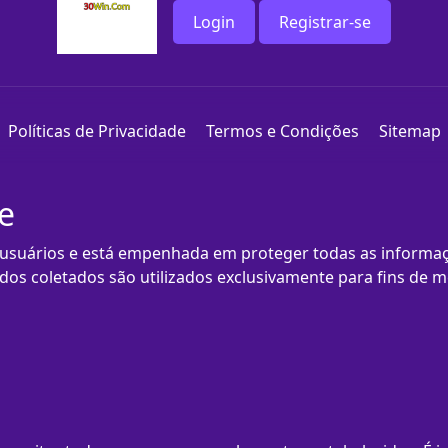
Login
Registrar-se
Políticas de Privacidade
Termos e Condições
Sitemap
de
s usuários e está empenhada em proteger todas as informaç
os coletados são utilizados exclusivamente para fins de m