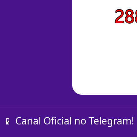
📱 Canal Oficial no Telegram!