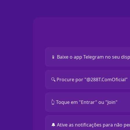
📱 Baixe o app Telegram no seu disp
🔍 Procure por "@288T.ComOficial"
👆 Toque em "Entrar" ou "Join"
🔔 Ative as notificações para não p