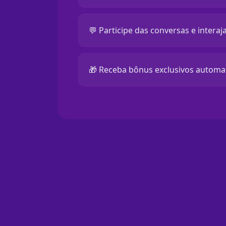
💬 Participe das conversas e interaj
🎁 Receba bônus exclusivos autom