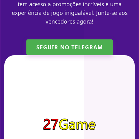
tem acesso a promoções incríveis e uma
experiência de jogo inigualável. Junte-se aos
vencedores agora!
SEGUIR NO TELEGRAM