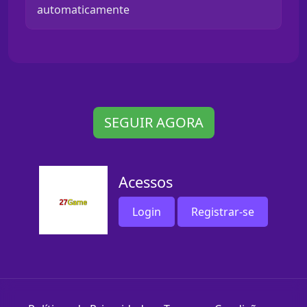
automaticamente
SEGUIR AGORA
Acessos
Login
Registrar-se