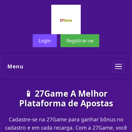
Login
Registrar-se
Menu
📱 27Game A Melhor
Plataforma de Apostas
Cadastre-se na 27Game para ganhar bônus no
cadastro e em cada recarga. Com a 27Game, você