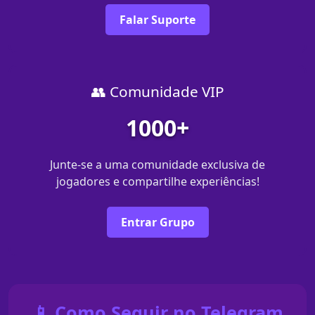
Falar Suporte
👥 Comunidade VIP
1000+
Junte-se a uma comunidade exclusiva de
jogadores e compartilhe experiências!
Entrar Grupo
📱 Como Seguir no Telegram