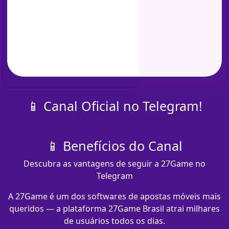
📱 Canal Oficial no Telegram!
📱 Benefícios do Canal
Descubra as vantagens de seguir a 27Game no
Telegram
A 27Game é um dos softwares de apostas móveis mais
queridos — a plataforma 27Game Brasil atrai milhares
de usuários todos os dias.