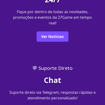
Fique por dentro de todas as novidades,
promoções e eventos da 27Game em tempo
real!
Ver Notícias
💬 Suporte Direto
Chat
Suporte direto via Telegram, respostas rápidas e
atendimento personalizado!