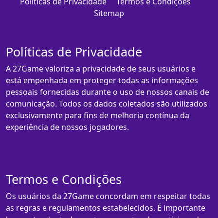
Políticas de Privacidade
Termos e Condições
Sitemap
Políticas de Privacidade
A 27Game valoriza a privacidade de seus usuários e
está empenhada em proteger todas as informações
pessoais fornecidas durante o uso de nossos canais de
comunicação. Todos os dados coletados são utilizados
exclusivamente para fins de melhoria contínua da
experiência de nossos jogadores.
Termos e Condições
Os usuários da 27Game concordam em respeitar todas
as regras e regulamentos estabelecidos. É importante