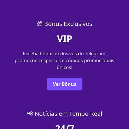
🎁 Bônus Exclusivos
VIP
Receba bônus exclusivos do Telegram,
promoções especiais e códigos promocionais
únicos!
Ver Bônus
📢 Notícias em Tempo Real
24/7