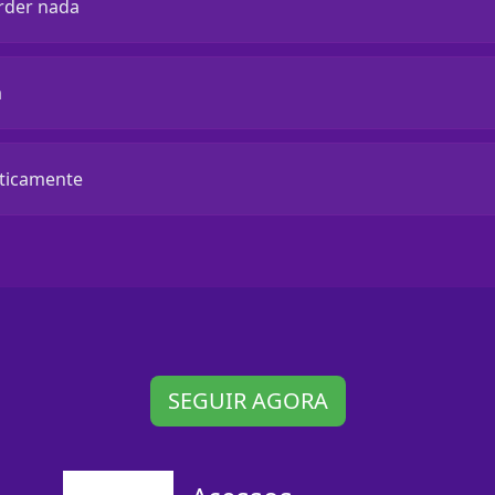
erder nada
a
aticamente
SEGUIR AGORA