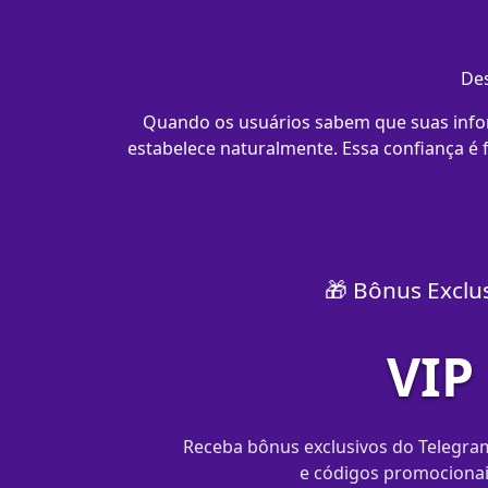
Des
Quando os usuários sabem que suas infor
estabelece naturalmente. Essa confiança 
🎁 Bônus Exclu
VIP
Receba bônus exclusivos do Telegra
e códigos promocionai