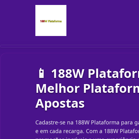
📱 188W Platafo
Melhor Platafor
Apostas
Cadastre-se na 188W Plataforma para g
e em cada recarga. Com a 188W Platafo