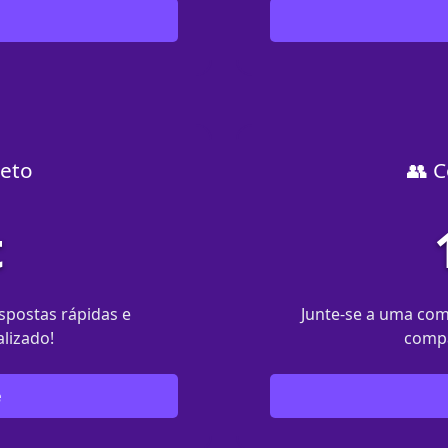
reto
👥 
t
espostas rápidas e
Junte-se a uma com
lizado!
compa
e