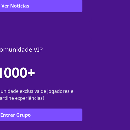
Ver Notícias
Comunidade VIP
1000+
unidade exclusiva de jogadores e
rtilhe experiências!
Entrar Grupo