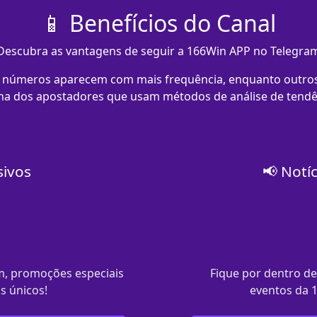
📱 Benefícios do Canal
Descubra as vantagens de seguir a 166Win APP no Telegra
s números aparecem com mais frequência, enquanto outros s
ha dos apostadores que usam métodos de análise de tendê
sivos
📢 Notí
m, promoções especiais
Fique por dentro d
s únicos!
eventos da 