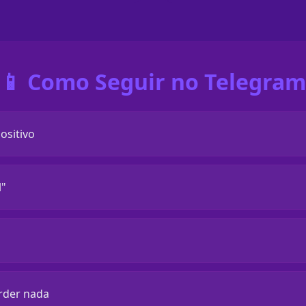
📱 Como Seguir no Telegram
ositivo
l"
erder nada