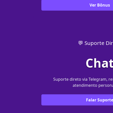
Ver Bônus
💬 Suporte Di
Cha
Suporte direto via Telegram, r
atendimento persona
Falar Suport