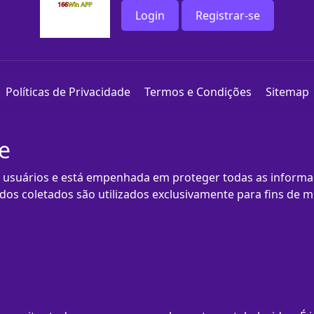
Login
Registrar-se
Políticas de Privacidade
Termos e Condições
Sitemap
de
s usuários e está empenhada em proteger todas as informa
os coletados são utilizados exclusivamente para fins de m