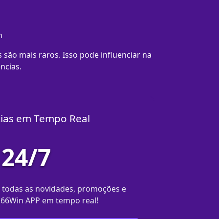
m
ão mais raros. Isso pode influenciar na
ncias.
cias em Tempo Real
24/7
e todas as novidades, promoções e
166Win APP em tempo real!