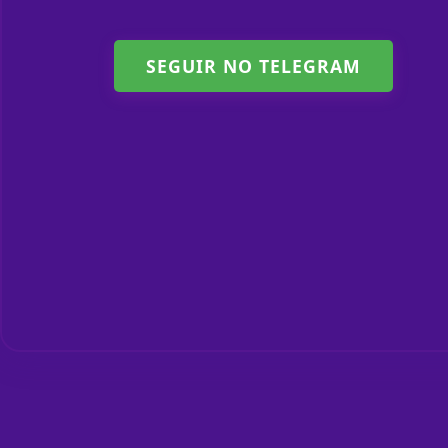
SEGUIR NO TELEGRAM