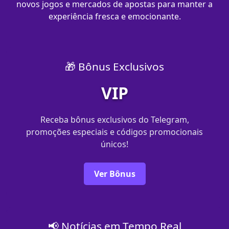
novos jogos e mercados de apostas para manter a
experiência fresca e emocionante.
🎁 Bônus Exclusivos
VIP
Receba bônus exclusivos do Telegram,
promoções especiais e códigos promocionais
únicos!
Ver Bônus
📢 Notícias em Tempo Real