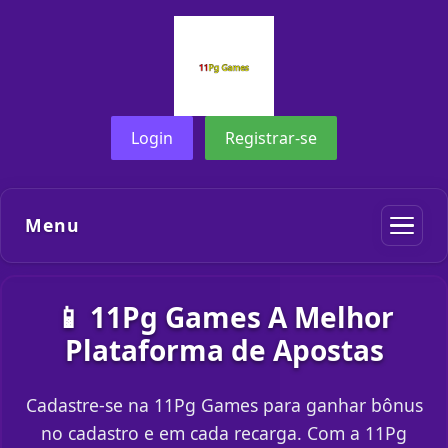
Login
Registrar-se
Menu
📱 11Pg Games A Melhor
Plataforma de Apostas
Cadastre-se na 11Pg Games para ganhar bônus
no cadastro e em cada recarga. Com a 11Pg