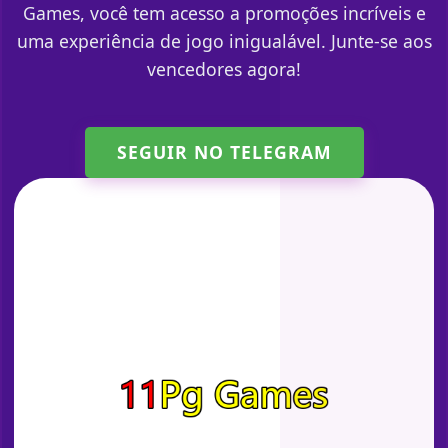
Games, você tem acesso a promoções incríveis e
uma experiência de jogo inigualável. Junte-se aos
vencedores agora!
SEGUIR NO TELEGRAM